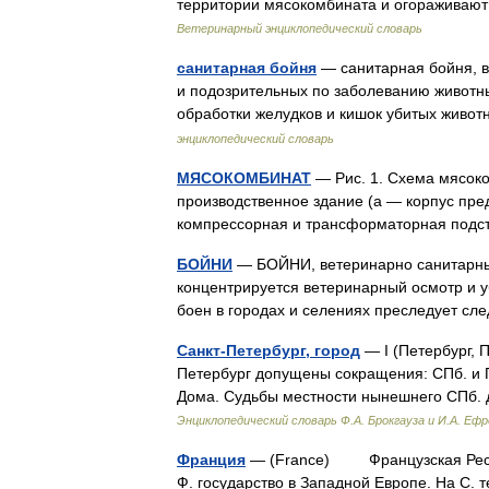
территории мясокомбината и огораживают
Ветеринарный энциклопедический словарь
санитарная бойня
— санитарная бойня, в
и подозрительных по заболеванию животных
обработки желудков и кишок убитых жив
энциклопедический словарь
МЯСОКОМБИНАТ
— Рис. 1. Схема мясоко
производственное здание (а — корпус пре
компрессорная и трансформаторная под
БОЙНИ
— БОЙНИ, ветеринарно санитарные 
концентрируется ветеринарный осмотр и у
боен в городах и селениях преследует с
Санкт-Петербург, город
— I (Петербург, 
Петербург допущены сокращения: СПб. и П
Дома. Судьбы местности нынешнего СПб. д
Энциклопедический словарь Ф.А. Брокгауза и И.А. Еф
Франция
— (France) Французская Рес
Ф. государство в Западной Европе. На С.