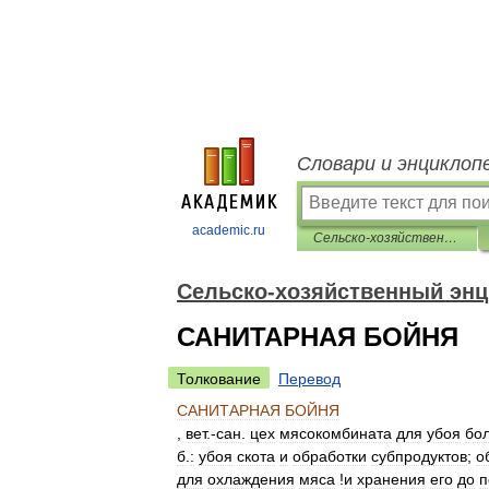
Словари и энциклоп
academic.ru
Сельско-хозяйственный энциклопедический словарь
Сельско-хозяйственный энц
САНИТАРНАЯ БОЙНЯ
Толкование
Перевод
САНИТАРНАЯ
БОЙНЯ
,
вет
.-
сан
.
цех
мясокомбината
для
убоя
бо
б
.
:
убоя
скота
и
обработки
субпродуктов
;
о
для
охлаждения
мяса
!
и
хранения
его
до
п