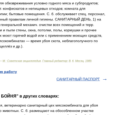
ля
обезвреживания
условно
годного
мяса
и
субпродуктов
;
т
.
конфискатов
и
непищевых
отходов
;
комната
для
опии
;
бытовые
помещения
.
С
.
б
.
обслуживает
спец
.
персонал
,
нный
правилам
личной
гигиены
.
САНИТАРНЫЙ
ДЕНЬ
,
1
)
на
генеральной
мехакич
.
очистки
всех
помещений
и
терр
.
зи
и
пыли
стены
,
окна
,
потолки
,
полы
,
кормушки
и
прочее
х
моют
горячей
водой
или
с
применением
моющих
средств
,
ясокомбинатах
—
время
убоя
скота
,
неблагополучного
по
целлёз
и
др
.).
 —
М
.
:
Советская
энциклопедия
.
Главный
редактор:
В
.
К
.
Месяц
.
1989
.
ю работу
САНИТАРНЫЙ ПАСПОРТ
БОЙНЯ" в других словарях:
я, ветеринарно санитарный цех мясокомбината для убоя
 животных. С. б. размещают на обособленном участке