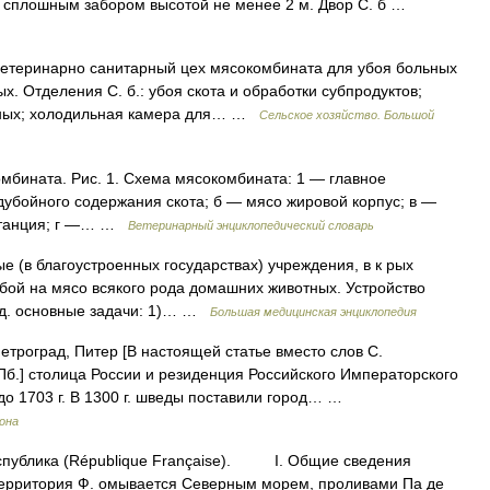
 сплошным забором высотой не менее 2 м. Двор С. б …
етеринарно санитарный цех мясокомбината для убоя больных
. Отделения С. б.: убоя скота и обработки субпродуктов;
отных; холодильная камера для… …
Сельское хозяйство. Большой
мбината. Рис. 1. Схема мясокомбината: 1 — главное
дубойного содержания скота; б — мясо жировой корпус; в —
станция; г —… …
Ветеринарный энциклопедический словарь
(в благоустроенных государствах) учреждения, в к рых
бой на мясо всякого рода домашних животных. Устройство
лед. основные задачи: 1)… …
Большая медицинская энциклопедия
Петроград, Питер [В настоящей статье вместо слов С.
б.] столица России и резиденция Российского Императорского
о 1703 г. В 1300 г. шведы поставили город… …
рона
публика (République Française). I. Общие сведения
 территория Ф. омывается Северным морем, проливами Па де