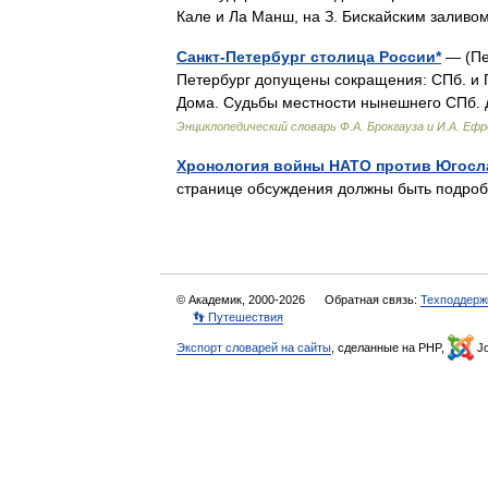
Кале и Ла Манш, на З. Бискайским зали
Санкт-Петербург столица России*
— (Пет
Петербург допущены сокращения: СПб. и П
Дома. Судьбы местности нынешнего СПб. д
Энциклопедический словарь Ф.А. Брокгауза и И.А. Еф
Хронология войны НАТО против Югосла
странице обсуждения должны быть подр
© Академик, 2000-2026
Обратная связь:
Техподдерж
👣 Путешествия
Экспорт словарей на сайты
, сделанные на PHP,
Jo