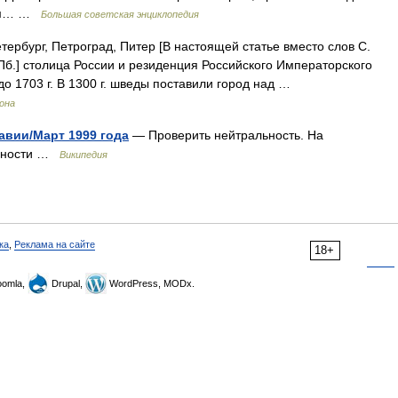
вом… …
Большая советская энциклопедия
ербург, Петроград, Питер [В настоящей статье вместо слов С.
б.] столица России и резиденция Российского Императорского
о 1703 г. В 1300 г. шведы поставили город над …
рона
вии/Март 1999 года
— Проверить нейтральность. На
обности …
Википедия
ка
,
Реклама на сайте
18+
omla,
Drupal,
WordPress, MODx.