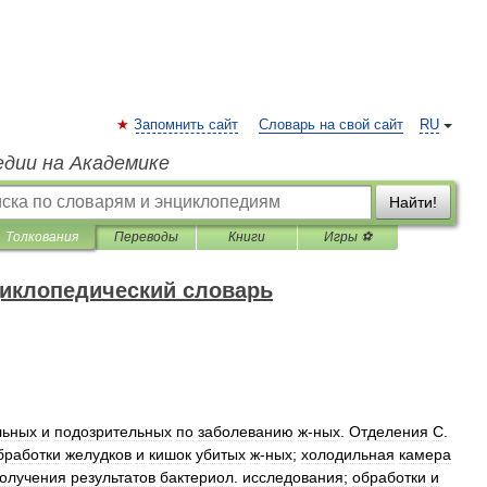
Запомнить сайт
Словарь на свой сайт
RU
едии на Академике
Найти!
Толкования
Переводы
Книги
Игры ⚽
иклопедический словарь
льных
и
подозрительных
по
заболеванию
ж
-
ных
.
Отделения
С
.
бработки
желудков
и
кишок
убитых
ж
-
ных
;
холодильная
камера
олучения
результатов
бактериол
.
исследования
;
обработки
и